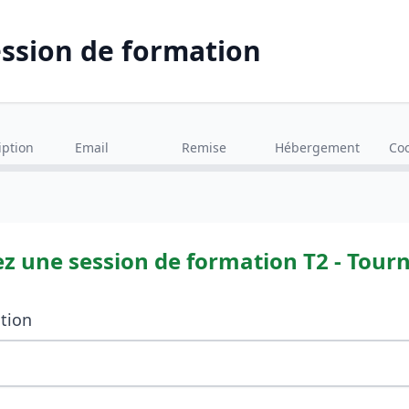
ession de formation
iption
Email
Remise
Hébergement
Co
ez une session de formation
T2 - Tour
ation