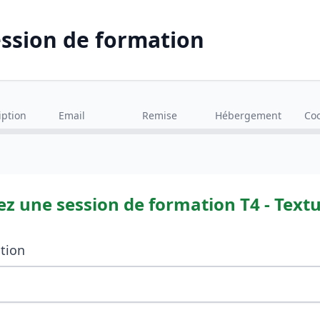
ession de formation
iption
Email
Remise
Hébergement
Co
ez une session de formation
T4 - Text
ation